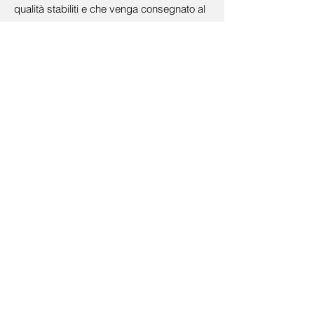
qualità stabiliti e che venga consegnato al
cliente in tempi celeri.
System Connection si impegna a fornire
soluzioni di alta qualità per le esigenze dei
propri clienti nel settore industriale,
garantendo efficienza, affidabilità e
precisione in ogni fase del processo
produttivo.
< Back