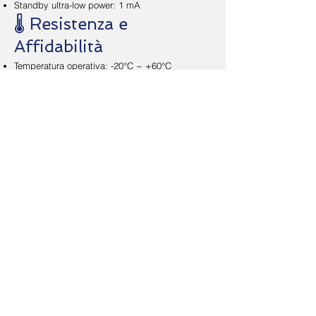
Standby ultra-low power: 1 mA
🌡️ Resistenza e
Affidabilità
Temperatura operativa: -20°C ~ +60°C
Temperatura di stoccaggio: -40°C ~ +70°C
Peso ultraleggero: < 7 g
Dimensioni compatte: 21,4 × 12,5 × 11,8 mm
🔗 Connettività
Interfacce disponibili: TTL-232 / USB 2.0 Full
Speed
👉 Perché scegliere questo scanner barcode?
Compatto, veloce e versatile: legge i principali
codici a barre 1D e 2D con precisione, anche in
condizioni difficili. Ideale per magazzini,
negozi, logistica e applicazioni industriali.