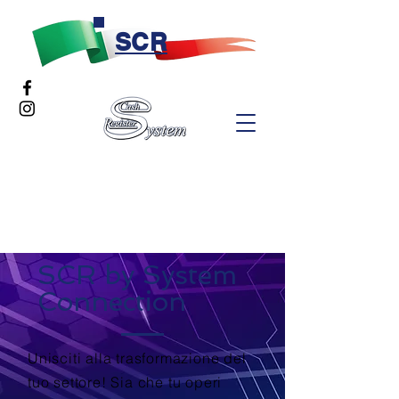
SCR
SCR by System
Connection
Unisciti alla trasformazione del
tuo settore! Sia che tu operi