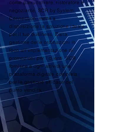
come parrucchiere, ristoratore o
negoziante, SCR by System
Connection mette a
disposizione la soluzione ideale
per il tuo business. Dalla
gestione delle ordinazioni in
loco all'implementazione di
promozioni per i clienti. SCR
fornisce a ogni attività una
piattaforma digitale completa
per la gestione efficace del
punto vendita.